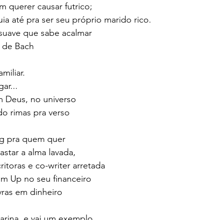
 querer causar futrico;
ia até pra ser seu próprio marido rico. 
uave que sabe acalmar 
 de Bach  
iliar.  
ar... 
 Deus, no universo 
o rimas pra verso 
ng pra quem quer 
astar a alma lavada, 
itoras e co-writer arretada 
m Up no seu financeiro 
vras em dinheiro  
arina, e vai um exemplo 