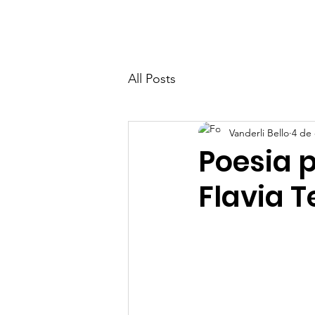
Home
Academia CWC de Desenv
All Posts
Vanderli Bello
4 de 
Poesia 
Flavia 