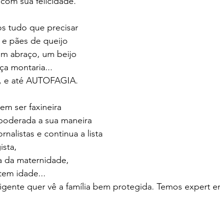
com sua felicidade. 
s tudo que precisar 
 e pães de queijo 
m abraço, um beijo 
lça montaria... 
g, e até AUTOFAGIA.
em ser faxineira
oderada a sua maneira 
jornalistas e continua a lista
sta, 
a da maternidade, 
tem idade... 
ligente quer vê a família bem protegida. Temos expert 