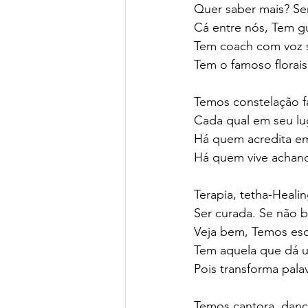
Quer saber mais? Sem
Cá entre nós, Tem gu
Tem coach com voz s
Tem o famoso florais
Temos constelação fam
Cada qual em seu lug
Há quem acredita em
Há quem vive achand
Terapia, tetha-Heali
Ser curada. Se não b
Veja bem, Temos escr
Tem aquela que dá u
Pois transforma pala
Temos cantora, danç