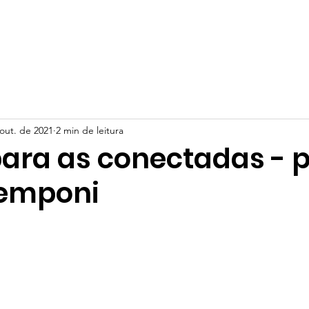
olvimento
Sobre Nós
Vídeos
Blog
Depoimento
out. de 2021
2 min de leitura
para as conectadas - 
Temponi