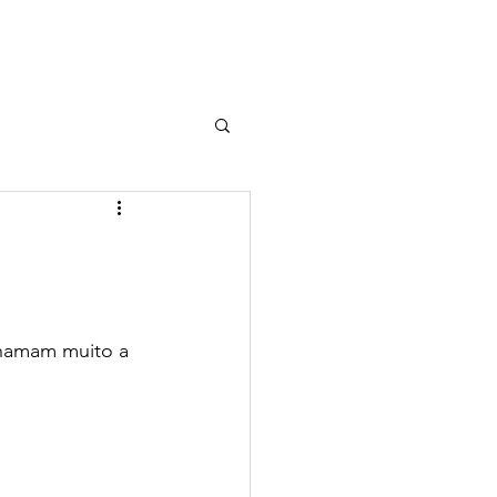
s
Parceiros
Eventos
More...
chamam muito a 