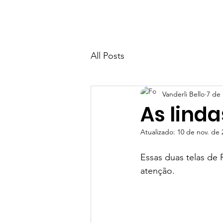
Home
Academia CWC de Desenv
All Posts
Vanderli Bello
7 de 
As linda
Atualizado:
10 de nov. de 
Essas duas telas de 
atenção.