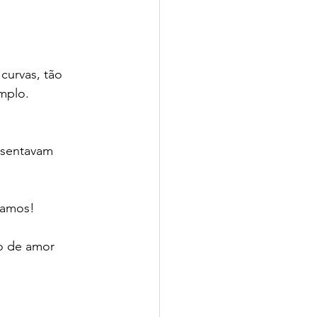
curvas, tão 
mplo.
esentavam 
gamos!
o de amor 