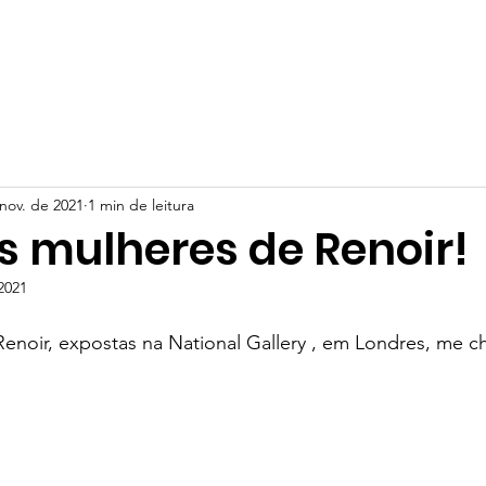
olvimento
Sobre Nós
Vídeos
Blog
Depoimento
nov. de 2021
1 min de leitura
s mulheres de Renoir!
2021
Renoir, expostas na National Gallery , em Londres, me 